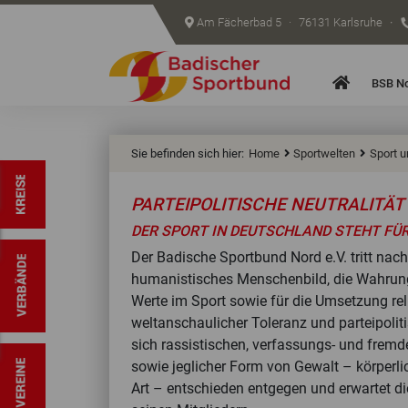
Am Fächerbad 5
·
76131 Karlsruhe
·
Startseite
BSB N
Sie befinden sich hier:
Home
Sportwelten
Sport u
PARTEIPOLITISCHE NEUTRALITÄT
DER SPORT IN DEUTSCHLAND STEHT FÜR 
Der Badische Sportbund Nord e.V. tritt nach
humanistisches Menschenbild, die Wahrung
Werte im Sport sowie für die Umsetzung rel
weltanschaulicher Toleranz und parteipolitisc
sich rassistischen, verfassungs- und frem
sowie jeglicher Form von Gewalt – körperlic
Art – entschieden entgegen und erwartet 