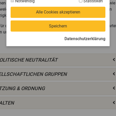
Notwendig
Statistiken
inen Informationen und praktische Tipps an die Hand geben, wie
, welche Möglichkeiten Sie im Umgang mit politischen Parteien
Alle Cookies akzeptieren
gkeit zu beachten ist.
" für den Vereinsalltag? Müssen Vereinsräume an politische Parte
Speichern
n unsere Werte nach außen vertreten, ohne die eigene
Datenschutzerklärung
OLITISCHE NEUTRALITÄT
SELLSCHAFTLICHEN GRUPPEN
ATZUNG & ORDNUNG
ALTEN