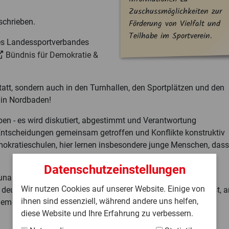
Zuschussmöglichkeiten zur
schrieben.
Förderung von Vielfalt und
Teilhabe im Sportverein.
des Landessportverbandes
Bündnis für Demokratie &
tatt, sondern auch in den Turnhallen, den Sportplätzen und den
 in Nordbaden!
ben - es wird diskutiert, abgestimmt und Verantwortung
tscheidungen gemeinsam getroffen und Konflikte konstruktiv
mokratieschulen, hier lernen insbesondere junge Menschen, dass
Datenschutzeinstellungen
 Zunahme antidemokratischer und menschenfeindlicher
Wir nutzen Cookies auf unserer Website. Einige von
eutlich, wie sehr unsere Demokratie auf Orte angewiesen ist, a
ihnen sind essenziell, während andere uns helfen,
Gemeinschaft geschaffen und Partizipation und Teilhabe
diese Website und Ihre Erfahrung zu verbessern.