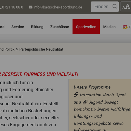
Suche
0721 18 08 0
·
info@badischer-sportbund.de
Suche s
ord
Service
Bildung
Zuschüsse
Sportwelten
Medien
nd Politik
Parteipolitische Neutralität
RESPEKT, FAIRNESS UND VIELFALT!
drücklich für ein
Unsere Programme
 und Förderung ethischer
Integration durch Sport
igiöser und
und
Jugend bewegt
her Neutralität ein. Er stellt
Demokratie
bieten vielfältige
denfeindlichen Bestrebungen
Bildungs- und
her, seelischer oder sexueller
Beratungsangebote sowie
dieses Engagement auch von
Informationen zu