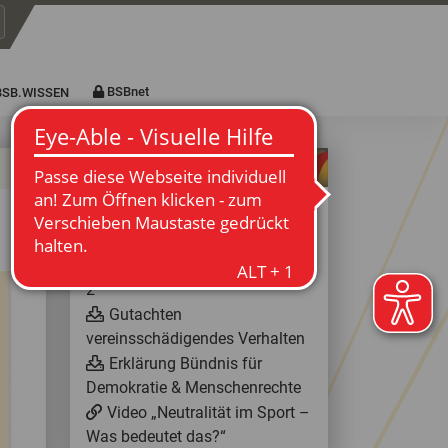
tarten
BSBnet
BSB.WISSEN
WEITERE INFOS
DOSB: Sport und Demokratie
RECHTSsicherheit im Sport
RECHTSsicherheit im Sport
2
Gutachten
vereinsschädigendes Verhalten
Erklärung Bündnis für
Demokratie & Menschenrechte
Video „Neutralität im Sport –
Was bedeutet das?“