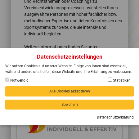
und Rechtsthemen oder Coachings zu
Vereinsentwicklungsprozessen - wir stellen Ihnen
ausgewählte Personen mit hoher fachlicher bzw.
methodischer Expertise und tiefen Kenntnissen des
Sportsystems zur Seite, die Sie intensiv und
individuell begleiten.
Weitere Informationen finden Sie unter
BSB.Beratung
und
BSB.Coaching
.
Datenschutzeinstellungen
BSB.THEMENBERATUNG UND
Wir nutzen Cookies auf unserer Website. Einige von ihnen sind essenziell,
BSB.COACHING AUF EINEN BLICK
während andere uns helfen, diese Website und Ihre Erfahrung zu verbessern.
Notwendig
Statistiken
Alle Cookies akzeptieren
Speichern
Datenschutzerklärung