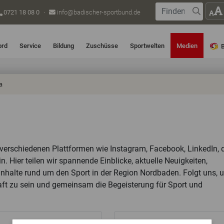
Suche
0721 18 08 0
·
info@badischer-sportbund.de
Suche s
ord
Service
Bildung
Zuschüsse
Sportwelten
Medien
a
 verschiedenen Plattformen wie Instagram, Facebook, LinkedIn, 
. Hier teilen wir spannende Einblicke, aktuelle Neuigkeiten,
Inhalte rund um den Sport in der Region Nordbaden. Folgt uns, 
ft zu sein und gemeinsam die Begeisterung für Sport und