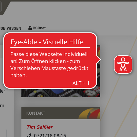
tarten
BSBnet
BSB.WISSEN
der
um
KONTAKT
Tim Geißler
0721/18 08-15