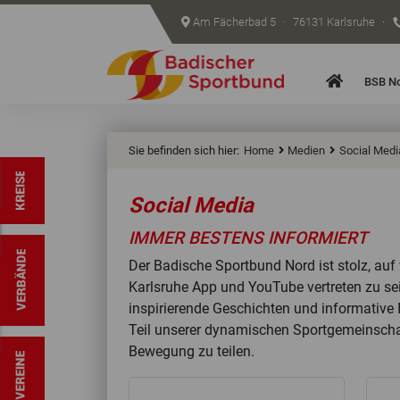
Am Fächerbad 5
·
76131 Karlsruhe
·
Startseite
BSB N
Sie befinden sich hier:
Home
Medien
Social Medi
Social Media
IMMER BESTENS INFORMIERT
Der Badische Sportbund Nord ist stolz, auf
Karlsruhe App und YouTube vertreten zu sein
inspirierende Geschichten und informative 
Teil unserer dynamischen Sportgemeinscha
Bewegung zu teilen.