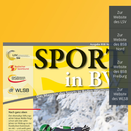
Zur
Website
des LSV
Zur
Website
des BSB
Nord
Zur
Website
des BSB
Freiburg
Zur
Website
des WLSB